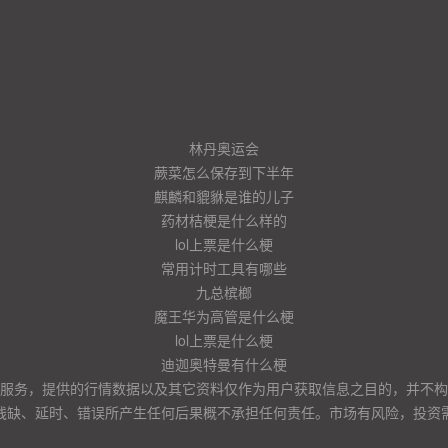
林丹奥运会
蕨菜怎么保存到下半年
麒麟和貔貅是谁的儿子
药材桔梗是什么样的
lol上票是什么梗
常用计时工具有哪些
九总槟榔
魔王华为高管是什么梗
lol上票是什么梗
迪迦奥特曼有什么梗
服务，提供的行情数据以及其它资料仅作为用户获取信息之目的，并不构
残缺、延时、错误所产生任何后果概不承担任何责任。市场有风险，投资