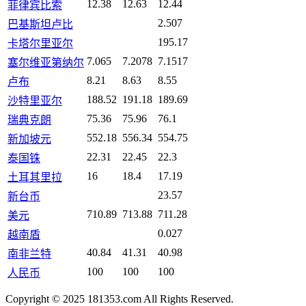
12.38
12.63
12.44
菲律宾比索
2.507
巴基斯坦卢比
195.17
卡塔尔里亚尔
7.065
7.2078
7.1517
塞尔维亚第纳尔
8.21
8.63
8.55
卢布
188.52
191.18
189.69
沙特里亚尔
75.36
75.96
76.1
瑞典克朗
552.18
556.34
554.75
新加坡元
22.31
22.45
22.3
泰国铢
16
18.4
17.19
土耳其里拉
23.57
新台币
710.89
713.88
711.28
美元
0.027
越南盾
40.84
41.31
40.98
南非兰特
100
100
100
人民币
Copyright © 2025 181353.com All Rights Reserved.