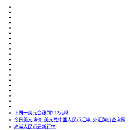
下周一美元会涨到7.12元吗
今日美元牌价_美元兑中国人民币汇率_外汇牌价查询网
离岸人民币最新行情